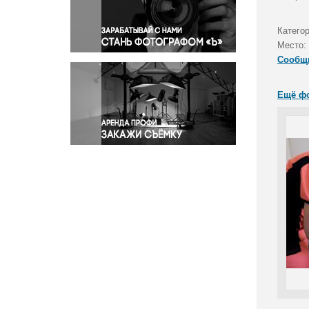
Правосудие
Происшествия и конфликты
Катего
Религия
Место:
Сообщ
Светская жизнь
Спорт
Ещё ф
Экология
Экономика и бизнес