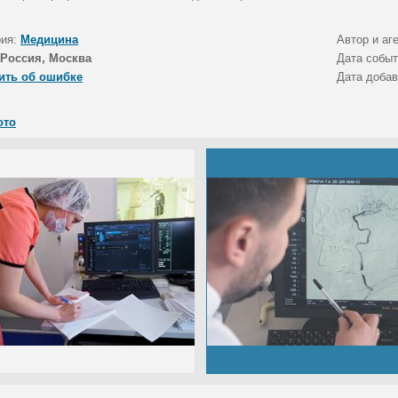
рия:
Медицина
Автор и аг
Россия, Москва
Дата собы
ить об ошибке
Дата доба
ото