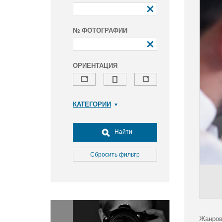
№ ФОТОГРАФИИ
ОРИЕНТАЦИЯ
КАТЕГОРИИ
Армия и ВПК
Досуг, туризм и отдых
Найти
Культура
Медицина
Сбросить фильтр
Наука
Образование
Общество
Окружающая среда
Политика
Жанров