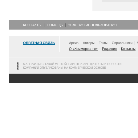
КОНТАКТЫ
ПОМОЩЬ
УСЛОВИЯ ИСПОЛЬЗОВАНИЯ
ОБРАТНАЯ СВЯЗЬ
Архив
Авторы
Темы
Справочники
О «Коммерсанте»
Редакция
Контакты
МАТЕРИАЛЫ С ТАКОЙ МЕТКОЙ, ПАРТНЕРСКИЕ ПРОЕКТЫ И НОВОСТИ
КОМПАНИЙ ОПУБЛИКОВАНЫ НА КОММЕРЧЕСКОЙ ОСНОВЕ