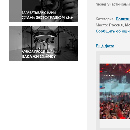
Правосудие
перед участниками
Происшествия и конфликты
Религия
Категория:
Полити
Место:
Россия, М
Светская жизнь
Сообщить об оши
Спорт
Экология
Ещё фото
Экономика и бизнес