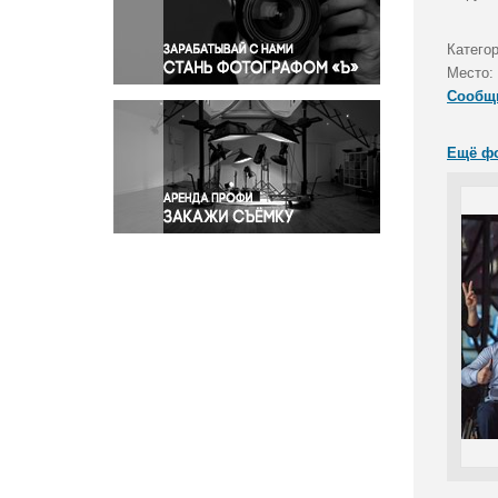
Правосудие
Происшествия и конфликты
Катего
Религия
Место:
Сообщ
Светская жизнь
Спорт
Ещё ф
Экология
Экономика и бизнес