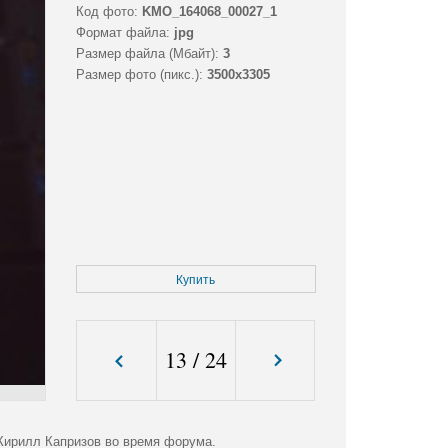
Код фото:
KMO_164068_00027_1
Формат файла:
jpg
Размер файла (Мбайт):
3
Размер фото (пикс.):
3500x3305
Купить
13
/
24
Кирилл Капризов во время форума.