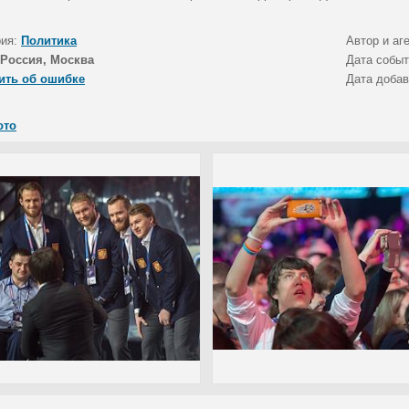
рия:
Политика
Автор и аг
Россия, Москва
Дата собы
ить об ошибке
Дата доба
ото