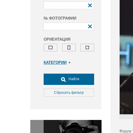
№ ФОТОГРАФИИ
ОРИЕНТАЦИЯ
КАТЕГОРИИ
Армия и ВПК
Досуг, туризм и отдых
Найти
Культура
Медицина
Сбросить фильтр
Наука
Образование
Общество
Окружающая среда
Политика
Форум 