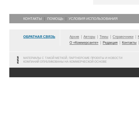
КОНТАКТЫ
ПОМОЩЬ
УСЛОВИЯ ИСПОЛЬЗОВАНИЯ
ОБРАТНАЯ СВЯЗЬ
Архив
Авторы
Темы
Справочники
О «Коммерсанте»
Редакция
Контакты
МАТЕРИАЛЫ С ТАКОЙ МЕТКОЙ, ПАРТНЕРСКИЕ ПРОЕКТЫ И НОВОСТИ
КОМПАНИЙ ОПУБЛИКОВАНЫ НА КОММЕРЧЕСКОЙ ОСНОВЕ