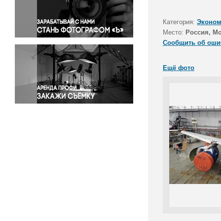
Правосудие
Происшествия и конфликты
Категория:
Эконом
Религия
Место:
Россия, М
Сообщить об оши
Светская жизнь
Спорт
Ещё фото
Экология
Экономика и бизнес