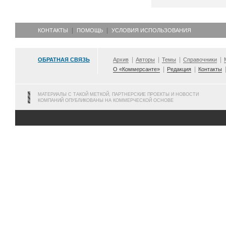
КОНТАКТЫ
ПОМОЩЬ
УСЛОВИЯ ИСПОЛЬЗОВАНИЯ
ОБРАТНАЯ СВЯЗЬ
Архив
Авторы
Темы
Справочники
О «Коммерсанте»
Редакция
Контакты
МАТЕРИАЛЫ С ТАКОЙ МЕТКОЙ, ПАРТНЕРСКИЕ ПРОЕКТЫ И НОВОСТИ
КОМПАНИЙ ОПУБЛИКОВАНЫ НА КОММЕРЧЕСКОЙ ОСНОВЕ