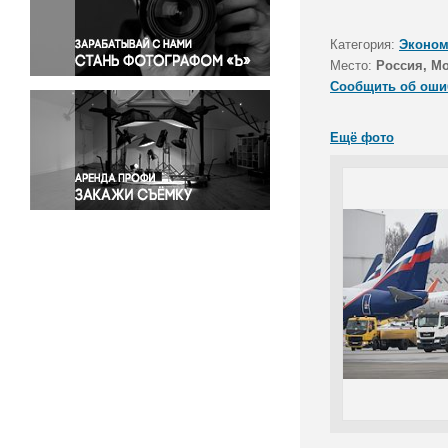
Правосудие
Происшествия и конфликты
Категория:
Эконом
Религия
Место:
Россия, М
Сообщить об оши
Светская жизнь
Спорт
Ещё фото
Экология
Экономика и бизнес