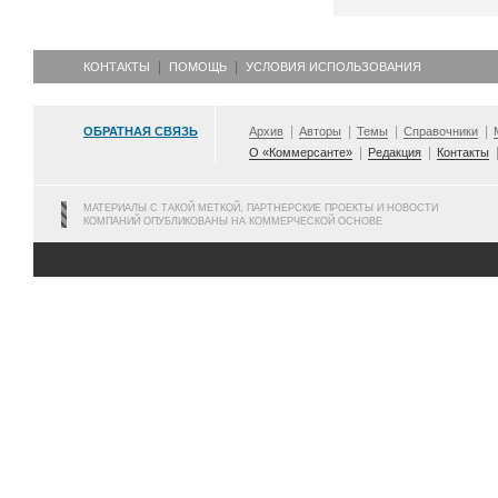
КОНТАКТЫ
ПОМОЩЬ
УСЛОВИЯ ИСПОЛЬЗОВАНИЯ
ОБРАТНАЯ СВЯЗЬ
Архив
Авторы
Темы
Справочники
О «Коммерсанте»
Редакция
Контакты
МАТЕРИАЛЫ С ТАКОЙ МЕТКОЙ, ПАРТНЕРСКИЕ ПРОЕКТЫ И НОВОСТИ
КОМПАНИЙ ОПУБЛИКОВАНЫ НА КОММЕРЧЕСКОЙ ОСНОВЕ