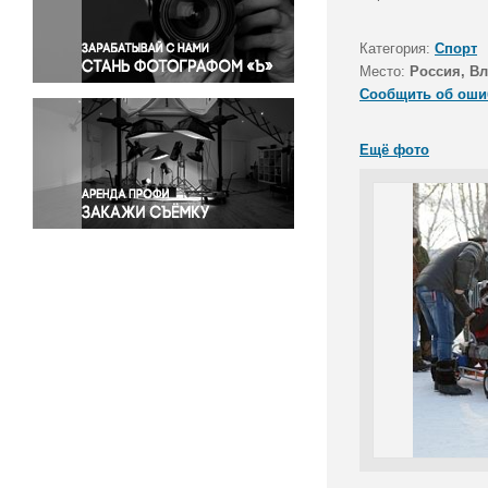
Правосудие
Происшествия и конфликты
Категория:
Спорт
Религия
Место:
Россия, В
Сообщить об оши
Светская жизнь
Спорт
Ещё фото
Экология
Экономика и бизнес