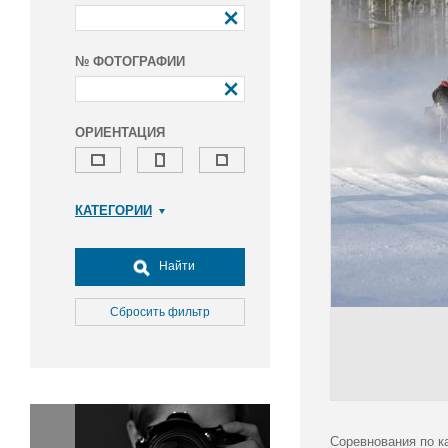
№ ФОТОГРАФИИ
ОРИЕНТАЦИЯ
КАТЕГОРИИ
Армия и ВПК
Досуг, туризм и отдых
Найти
Культура
Медицина
Сбросить фильтр
Наука
Образование
Общество
Окружающая среда
Политика
Соревнования по к