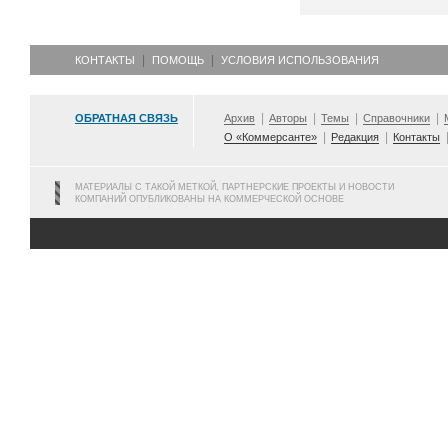
КОНТАКТЫ
ПОМОЩЬ
УСЛОВИЯ ИСПОЛЬЗОВАНИЯ
ОБРАТНАЯ СВЯЗЬ
Архив
Авторы
Темы
Справочники
О «Коммерсанте»
Редакция
Контакты
МАТЕРИАЛЫ С ТАКОЙ МЕТКОЙ, ПАРТНЕРСКИЕ ПРОЕКТЫ И НОВОСТИ
КОМПАНИЙ ОПУБЛИКОВАНЫ НА КОММЕРЧЕСКОЙ ОСНОВЕ