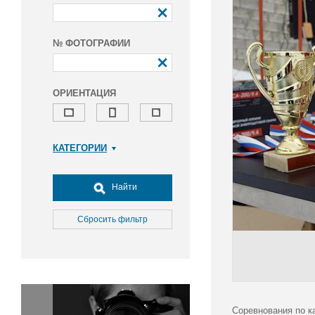
№ ФОТОГРАФИИ
ОРИЕНТАЦИЯ
КАТЕГОРИИ
Армия и ВПК
Досуг, туризм и отдых
Найти
Культура
Медицина
Сбросить фильтр
Наука
Образование
Общество
Окружающая среда
Политика
Соревнования по к