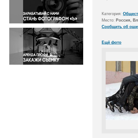
Правосудие
Происшествия и конфликты
Категория:
Общест
Религия
Место:
Россия, В
Сообщить об оши
Светская жизнь
Спорт
Ещё фото
Экология
Экономика и бизнес