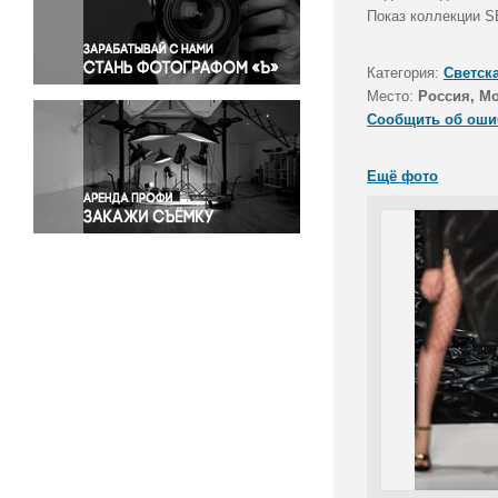
Правосудие
Показ коллекции 
Происшествия и конфликты
Религия
Категория:
Светск
Место:
Россия, М
Светская жизнь
Сообщить об оши
Спорт
Экология
Ещё фото
Экономика и бизнес