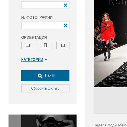
№ ФОТОГРАФИИ
ОРИЕНТАЦИЯ
КАТЕГОРИИ
Армия и ВПК
Досуг, туризм и отдых
Найти
Культура
Медицина
Сбросить фильтр
Наука
Образование
Общество
Окружающая среда
Политика
Неделя моды Merce