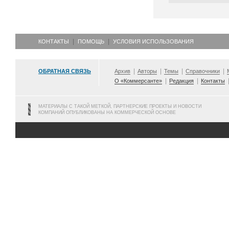
КОНТАКТЫ
ПОМОЩЬ
УСЛОВИЯ ИСПОЛЬЗОВАНИЯ
ОБРАТНАЯ СВЯЗЬ
Архив
Авторы
Темы
Справочники
О «Коммерсанте»
Редакция
Контакты
МАТЕРИАЛЫ С ТАКОЙ МЕТКОЙ, ПАРТНЕРСКИЕ ПРОЕКТЫ И НОВОСТИ
КОМПАНИЙ ОПУБЛИКОВАНЫ НА КОММЕРЧЕСКОЙ ОСНОВЕ