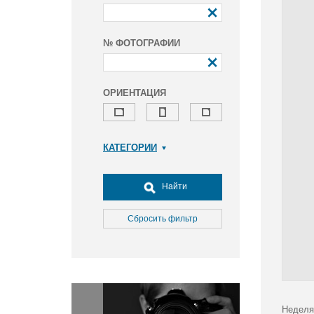
№ ФОТОГРАФИИ
ОРИЕНТАЦИЯ
КАТЕГОРИИ
Армия и ВПК
Досуг, туризм и отдых
Найти
Культура
Медицина
Сбросить фильтр
Наука
Образование
Общество
Окружающая среда
Политика
Неделя