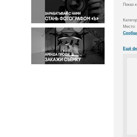
Правосудие
Показ 
Происшествия и конфликты
Религия
Катего
Место:
Светская жизнь
Сообщ
Спорт
Экология
Ещё ф
Экономика и бизнес