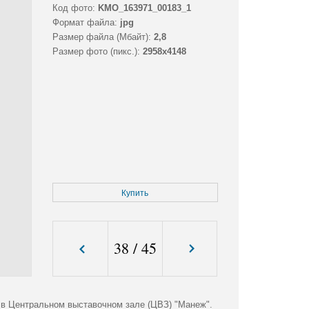
Код фото:
KMO_163971_00183_1
Формат файла:
jpg
Размер файла (Мбайт):
2,8
Размер фото (пикс.):
2958x4148
Купить
38
/
45
) в Центральном выставочном зале (ЦВЗ) "Манеж".