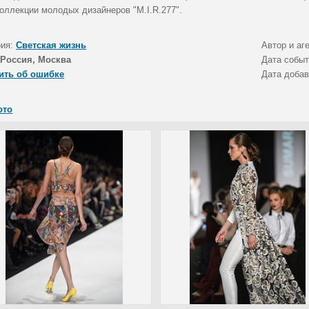
коллекции молодых дизайнеров "M.I.R.277".
рия:
Светская жизнь
Автор и аг
Россия, Москва
Дата собы
ить об ошибке
Дата доба
ото