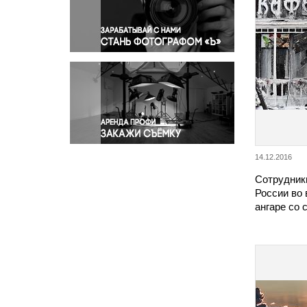
Правосудие
Происшествия и конфликты
Религия
Светская жизнь
Спорт
Экология
Экономика и бизнес
14.12.2016
Сотрудник
России во
ангаре со