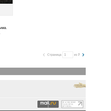
ыма.
.
Страница
из
7