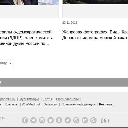
23.11.2016
ерально-демократической
Жанровая фотография. Виды Кр
сии (ЛДПР), член комитета
Дорога с видом на морской закат
венной думы России по…
ницу
Я
равочники
Мультимедиа
Тесты
Email-рассылки
я
Контакты
iOs&Android
Вакансии
Правовая информация
Реклама
16+
ОСТИ