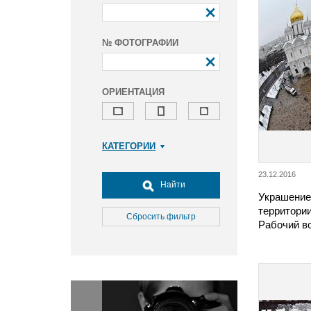
№ ФОТОГРАФИИ
ОРИЕНТАЦИЯ
КАТЕГОРИИ
Армия и ВПК
23.12.2016
Досуг, туризм и отдых
Найти
Украшение
Культура
территори
Медицина
Сбросить фильтр
Рабочий в
Наука
Образование
Общество
Окружающая среда
Политика