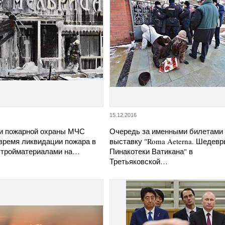
15.12.2016
и пожарной охраны МЧС
Очередь за именными билетами
 время ликвидации пожара в
выставку "Roma Aeterna. Шедев
 стройматериалами на…
Пинакотеки Ватикана" в
Третьяковской…