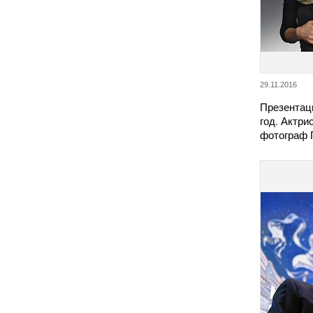
29.11.2016
Презентаци
год. Актри
фотограф 