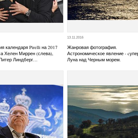
13.11.2016
я календаря Pirelli на 2017
Жанровая фотография.
са Хелен Миррен (слева),
Астрономическое явление - cупе
Питер Линдберг…
Луна над Черным морем.