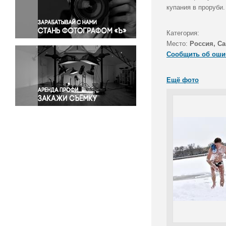
Правосудие
купания в проруби.
Происшествия и конфликты
Религия
Категория:
Место:
Россия, Са
Светская жизнь
Сообщить об оши
Спорт
Экология
Ещё фото
Экономика и бизнес