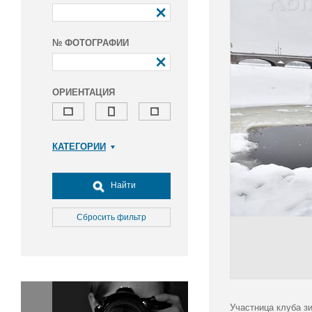
№ ФОТОГРАФИИ
ОРИЕНТАЦИЯ
КАТЕГОРИИ
Армия и ВПК
Досуг, туризм и отдых
Найти
Культура
Медицина
Сбросить фильтр
Наука
Образование
Общество
Окружающая среда
Политика
Участница клуба з