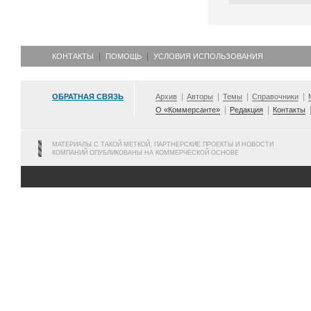
КОНТАКТЫ
ПОМОЩЬ
УСЛОВИЯ ИСПОЛЬЗОВАНИЯ
ОБРАТНАЯ СВЯЗЬ
Архив
Авторы
Темы
Справочники
О «Коммерсанте»
Редакция
Контакты
МАТЕРИАЛЫ С ТАКОЙ МЕТКОЙ, ПАРТНЕРСКИЕ ПРОЕКТЫ И НОВОСТИ
КОМПАНИЙ ОПУБЛИКОВАНЫ НА КОММЕРЧЕСКОЙ ОСНОВЕ