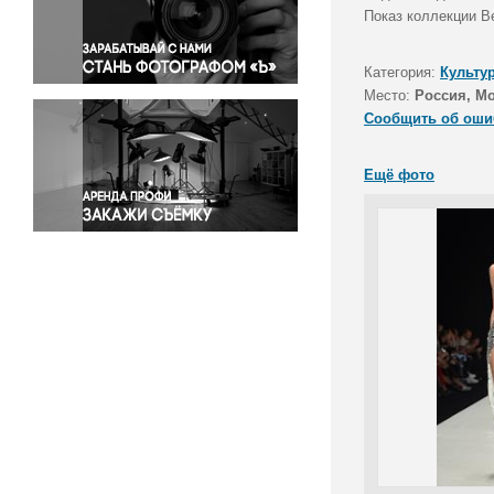
Правосудие
Показ коллекции Be
Происшествия и конфликты
Религия
Категория:
Культу
Место:
Россия, М
Светская жизнь
Сообщить об оши
Спорт
Экология
Ещё фото
Экономика и бизнес