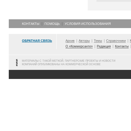
КОНТАКТЫ
ПОМОЩЬ
УСЛОВИЯ ИСПОЛЬЗОВАНИЯ
ОБРАТНАЯ СВЯЗЬ
Архив
Авторы
Темы
Справочники
О «Коммерсанте»
Редакция
Контакты
МАТЕРИАЛЫ С ТАКОЙ МЕТКОЙ, ПАРТНЕРСКИЕ ПРОЕКТЫ И НОВОСТИ
КОМПАНИЙ ОПУБЛИКОВАНЫ НА КОММЕРЧЕСКОЙ ОСНОВЕ