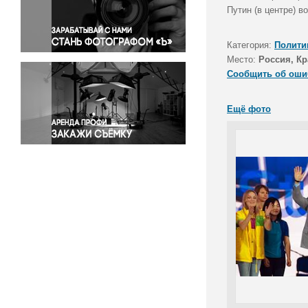
Правосудие
Путин (в центре) в
Происшествия и конфликты
Религия
Категория:
Полити
Место:
Россия, Кр
Светская жизнь
Сообщить об оши
Спорт
Экология
Ещё фото
Экономика и бизнес