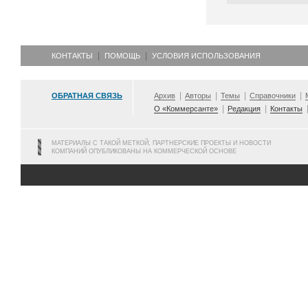
КОНТАКТЫ
ПОМОЩЬ
УСЛОВИЯ ИСПОЛЬЗОВАНИЯ
ОБРАТНАЯ СВЯЗЬ
Архив
Авторы
Темы
Справочники
О «Коммерсанте»
Редакция
Контакты
МАТЕРИАЛЫ С ТАКОЙ МЕТКОЙ, ПАРТНЕРСКИЕ ПРОЕКТЫ И НОВОСТИ
КОМПАНИЙ ОПУБЛИКОВАНЫ НА КОММЕРЧЕСКОЙ ОСНОВЕ