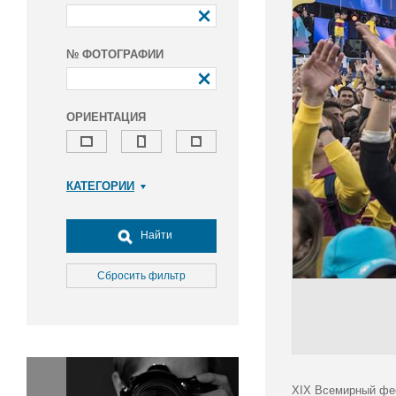
№ ФОТОГРАФИИ
ОРИЕНТАЦИЯ
КАТЕГОРИИ
Армия и ВПК
Досуг, туризм и отдых
Найти
Культура
Медицина
Сбросить фильтр
Наука
Образование
Общество
Окружающая среда
Политика
XIX Всемирный фес