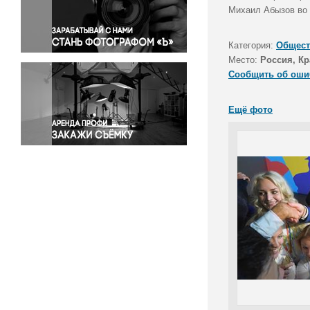
Правосудие
Михаил Абызов во 
Происшествия и конфликты
Религия
Категория:
Общест
Место:
Россия, Кр
Светская жизнь
Сообщить об оши
Спорт
Экология
Ещё фото
Экономика и бизнес