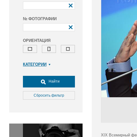
№ ФОТОГРАФИИ
ОРИЕНТАЦИЯ
КАТЕГОРИИ
Армия и ВПК
Досуг, туризм и отдых
Найти
Культура
Медицина
Сбросить фильтр
Наука
Образование
Общество
Окружающая среда
Политика
XIX Всемирный фес