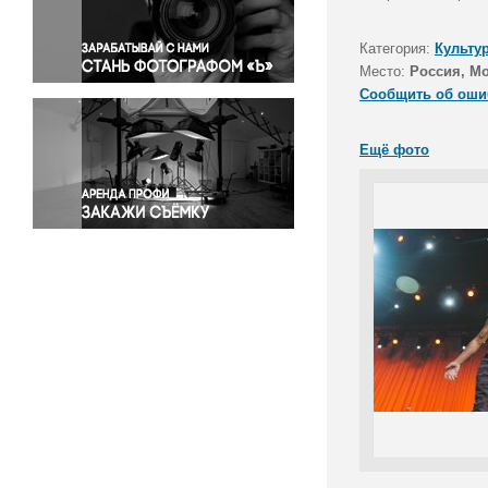
Правосудие
Происшествия и конфликты
Категория:
Культу
Религия
Место:
Россия, М
Сообщить об оши
Светская жизнь
Спорт
Ещё фото
Экология
Экономика и бизнес