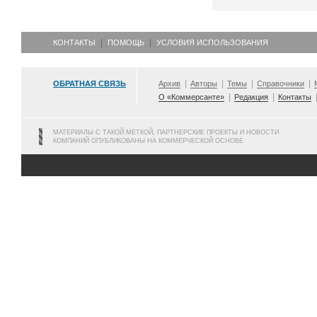
КОНТАКТЫ
ПОМОЩЬ
УСЛОВИЯ ИСПОЛЬЗОВАНИЯ
ОБРАТНАЯ СВЯЗЬ
Архив
Авторы
Темы
Справочники
О «Коммерсанте»
Редакция
Контакты
МАТЕРИАЛЫ С ТАКОЙ МЕТКОЙ, ПАРТНЕРСКИЕ ПРОЕКТЫ И НОВОСТИ
КОМПАНИЙ ОПУБЛИКОВАНЫ НА КОММЕРЧЕСКОЙ ОСНОВЕ