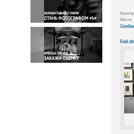
Правосудие
Происшествия и конфликты
Катего
Религия
Место:
Сообщ
Светская жизнь
Спорт
Ещё ф
Экология
Экономика и бизнес