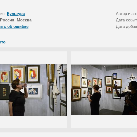
рия:
Культура
Автор и аг
Россия, Москва
Дата собы
ить об ошибке
Дата доба
ото