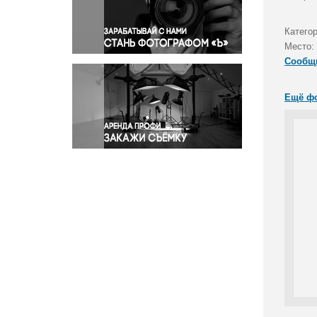
Правосудие
Происшествия и конфликты
Катего
Религия
Место:
Сообщ
Светская жизнь
Спорт
Ещё ф
Экология
Экономика и бизнес