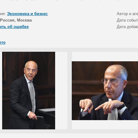
рия:
Экономика и бизнес
Автор и аг
Россия, Москва
Дата собы
ить об ошибке
Дата доба
ото