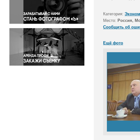
Правосудие
Происшествия и конфликты
Категория:
Эконом
Религия
Место:
Россия, М
Сообщить об оши
Светская жизнь
Спорт
Ещё фото
Экология
Экономика и бизнес