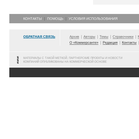
КОНТАКТЫ
ПОМОЩЬ
УСЛОВИЯ ИСПОЛЬЗОВАНИЯ
ОБРАТНАЯ СВЯЗЬ
Архив
Авторы
Темы
Справочники
О «Коммерсанте»
Редакция
Контакты
МАТЕРИАЛЫ С ТАКОЙ МЕТКОЙ, ПАРТНЕРСКИЕ ПРОЕКТЫ И НОВОСТИ
КОМПАНИЙ ОПУБЛИКОВАНЫ НА КОММЕРЧЕСКОЙ ОСНОВЕ