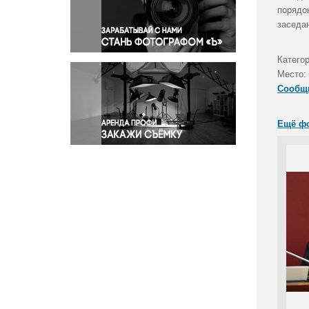
Правосудие
порядо
заседа
Происшествия и конфликты
Религия
Катего
Светская жизнь
Место:
Спорт
Сообщ
Экология
Экономика и бизнес
Ещё ф