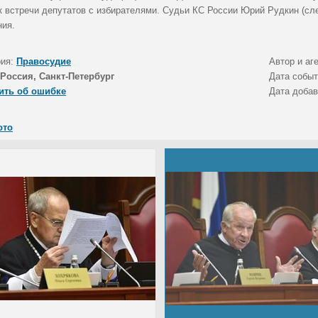
к встречи депутатов с избирателями. Судьи КС России Юрий Рудкин (сл
ния.
рия:
Правосудие
Автор и аг
Россия, Санкт-Петербург
Дата собы
ить об ошибке
Дата доба
ото