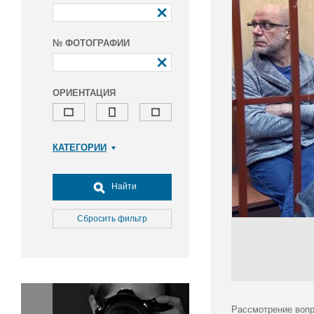
№ ФОТОГРАФИИ
ОРИЕНТАЦИЯ
КАТЕГОРИИ
Армия и ВПК
Досуг, туризм и отдых
Найти
Культура
Медицина
Сбросить фильтр
Наука
Образование
Общество
Окружающая среда
Политика
Рассмотрение вопр