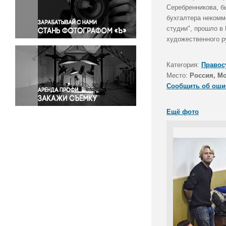
Правосудие
Серебренникова, б
бухгалтера некомм
Происшествия и конфликты
студии", прошло в
Религия
художественного р
Светская жизнь
Спорт
Категория:
Правос
Экология
Место:
Россия, М
Экономика и бизнес
Сообщить об оши
Ещё фото