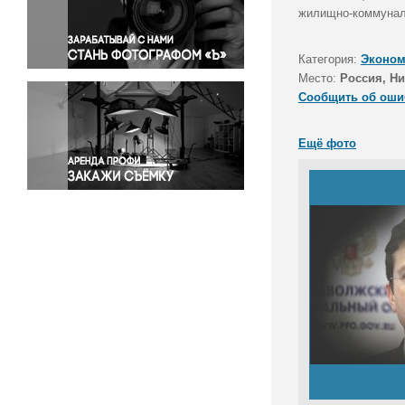
Правосудие
жилищно-коммунал
Происшествия и конфликты
Религия
Категория:
Эконом
Место:
Россия, Н
Светская жизнь
Сообщить об оши
Спорт
Экология
Ещё фото
Экономика и бизнес