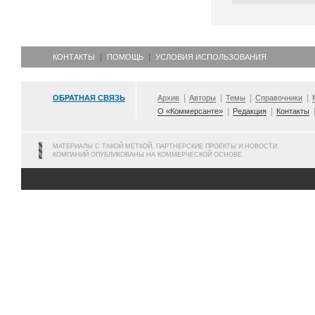
КОНТАКТЫ
ПОМОЩЬ
УСЛОВИЯ ИСПОЛЬЗОВАНИЯ
ОБРАТНАЯ СВЯЗЬ
Архив
Авторы
Темы
Справочники
О «Коммерсанте»
Редакция
Контакты
МАТЕРИАЛЫ С ТАКОЙ МЕТКОЙ, ПАРТНЕРСКИЕ ПРОЕКТЫ И НОВОСТИ
КОМПАНИЙ ОПУБЛИКОВАНЫ НА КОММЕРЧЕСКОЙ ОСНОВЕ