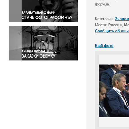
Правосудие
форума.
Происшествия и конфликты
Религия
Категория:
Эконом
Место:
Россия, М
Светская жизнь
Сообщить об оши
Спорт
Экология
Ещё фото
Экономика и бизнес