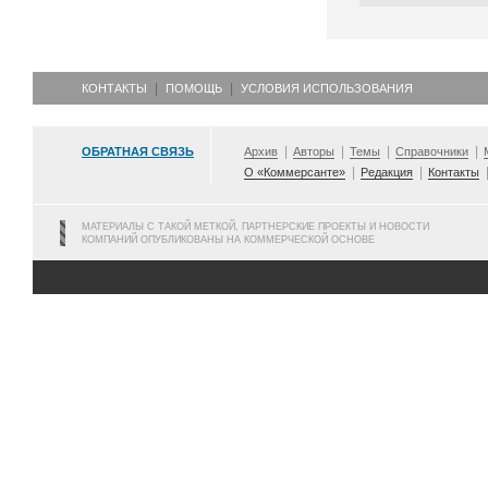
КОНТАКТЫ
ПОМОЩЬ
УСЛОВИЯ ИСПОЛЬЗОВАНИЯ
ОБРАТНАЯ СВЯЗЬ
Архив
Авторы
Темы
Справочники
О «Коммерсанте»
Редакция
Контакты
МАТЕРИАЛЫ С ТАКОЙ МЕТКОЙ, ПАРТНЕРСКИЕ ПРОЕКТЫ И НОВОСТИ
КОМПАНИЙ ОПУБЛИКОВАНЫ НА КОММЕРЧЕСКОЙ ОСНОВЕ