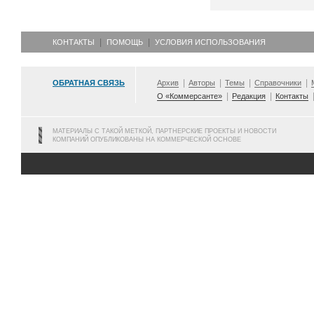
КОНТАКТЫ
ПОМОЩЬ
УСЛОВИЯ ИСПОЛЬЗОВАНИЯ
ОБРАТНАЯ СВЯЗЬ
Архив
Авторы
Темы
Справочники
О «Коммерсанте»
Редакция
Контакты
МАТЕРИАЛЫ С ТАКОЙ МЕТКОЙ, ПАРТНЕРСКИЕ ПРОЕКТЫ И НОВОСТИ
КОМПАНИЙ ОПУБЛИКОВАНЫ НА КОММЕРЧЕСКОЙ ОСНОВЕ