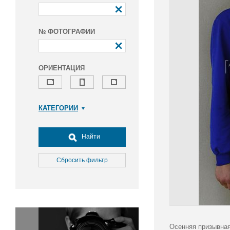
№ ФОТОГРАФИИ
ОРИЕНТАЦИЯ
КАТЕГОРИИ
Армия и ВПК
Досуг, туризм и отдых
Найти
Культура
Медицина
Сбросить фильтр
Наука
Образование
Общество
Окружающая среда
Политика
Осенняя призывная