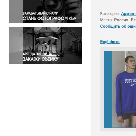
Правосудие
Происшествия и конфликты
Категория:
Армия 
Религия
Место:
Россия, Р
Сообщить об оши
Светская жизнь
Спорт
Ещё фото
Экология
Экономика и бизнес