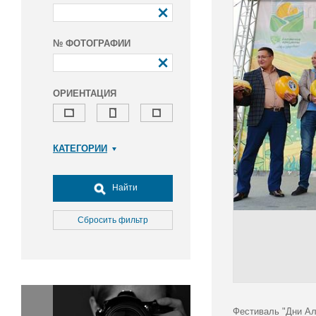
№ ФОТОГРАФИИ
ОРИЕНТАЦИЯ
КАТЕГОРИИ
Армия и ВПК
Досуг, туризм и отдых
Найти
Культура
Медицина
Сбросить фильтр
Наука
Образование
Общество
Окружающая среда
Политика
Фестиваль "Дни Ал