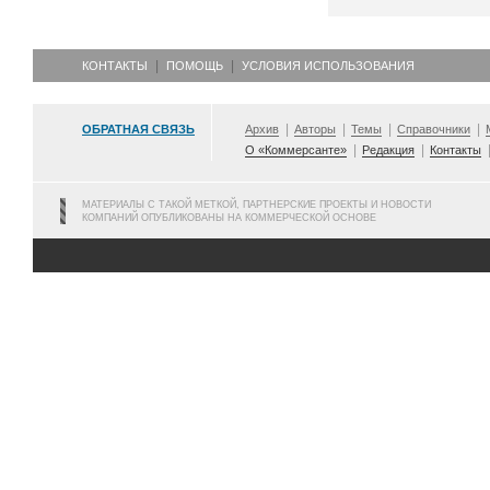
КОНТАКТЫ
ПОМОЩЬ
УСЛОВИЯ ИСПОЛЬЗОВАНИЯ
ОБРАТНАЯ СВЯЗЬ
Архив
Авторы
Темы
Справочники
О «Коммерсанте»
Редакция
Контакты
МАТЕРИАЛЫ С ТАКОЙ МЕТКОЙ, ПАРТНЕРСКИЕ ПРОЕКТЫ И НОВОСТИ
КОМПАНИЙ ОПУБЛИКОВАНЫ НА КОММЕРЧЕСКОЙ ОСНОВЕ