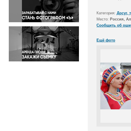
Правосудие
Происшествия и конфликты
Категория:
Досуг, 
Религия
Место:
Россия, Ал
Сообщить об оши
Светская жизнь
Спорт
Ещё фото
Экология
Экономика и бизнес