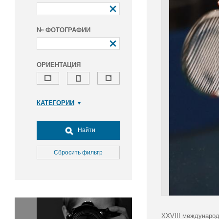
№ ФОТОГРАФИИ
ОРИЕНТАЦИЯ
КАТЕГОРИИ
Армия и ВПК
Досуг, туризм и отдых
Найти
Культура
Медицина
Сбросить фильтр
Наука
Образование
Общество
Окружающая среда
Политика
XXVIII международ