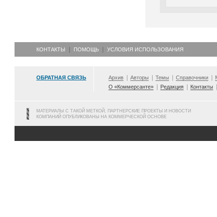
КОНТАКТЫ
ПОМОЩЬ
УСЛОВИЯ ИСПОЛЬЗОВАНИЯ
ОБРАТНАЯ СВЯЗЬ
Архив
Авторы
Темы
Справочники
О «Коммерсанте»
Редакция
Контакты
МАТЕРИАЛЫ С ТАКОЙ МЕТКОЙ, ПАРТНЕРСКИЕ ПРОЕКТЫ И НОВОСТИ
КОМПАНИЙ ОПУБЛИКОВАНЫ НА КОММЕРЧЕСКОЙ ОСНОВЕ