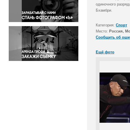
Правосудие
одиночного разряд
Бхамбри.
Происшествия и конфликты
Религия
Категория:
Спорт
Светская жизнь
Место:
Россия, М
Спорт
Сообщить об оши
Экология
Экономика и бизнес
Ещё фото