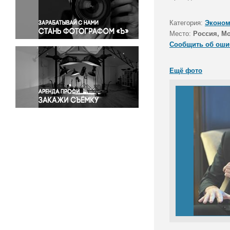
Правосудие
Происшествия и конфликты
Категория:
Эконом
Религия
Место:
Россия, М
Сообщить об оши
Светская жизнь
Спорт
Ещё фото
Экология
Экономика и бизнес