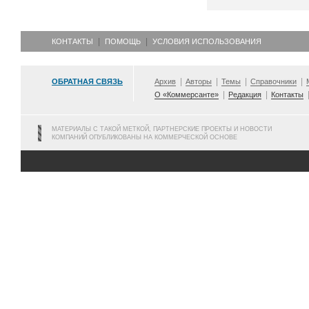
КОНТАКТЫ
ПОМОЩЬ
УСЛОВИЯ ИСПОЛЬЗОВАНИЯ
ОБРАТНАЯ СВЯЗЬ
Архив
Авторы
Темы
Справочники
О «Коммерсанте»
Редакция
Контакты
МАТЕРИАЛЫ С ТАКОЙ МЕТКОЙ, ПАРТНЕРСКИЕ ПРОЕКТЫ И НОВОСТИ
КОМПАНИЙ ОПУБЛИКОВАНЫ НА КОММЕРЧЕСКОЙ ОСНОВЕ