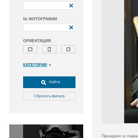
№ ФОТОГРАФИИ
ОРИЕНТАЦИЯ
КАТЕГОРИИ
Армия и ВПК
Досуг, туризм и отдых
Найти
Культура
Медицина
Сбросить фильтр
Наука
Образование
Общество
Окружающая среда
Политика
Президент и главн