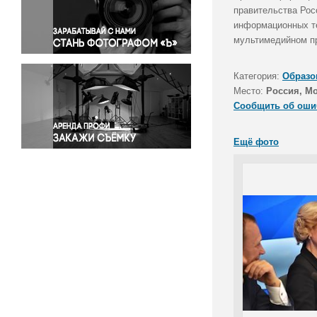
Правосудие
правительства Рос
информационных те
Происшествия и конфликты
мультимедийном пр
Религия
Светская жизнь
Категория:
Образо
Спорт
Место:
Россия, М
Экология
Сообщить об оши
Экономика и бизнес
Ещё фото