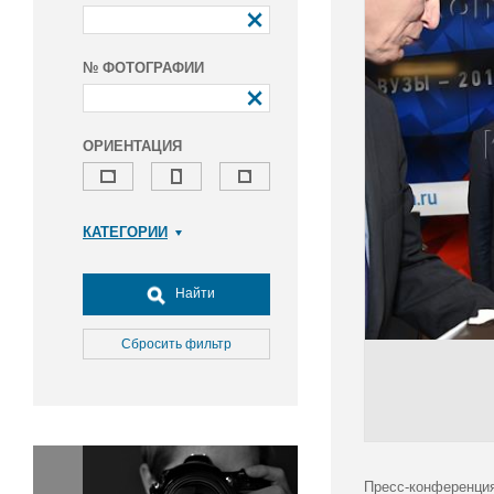
№ ФОТОГРАФИИ
ОРИЕНТАЦИЯ
КАТЕГОРИИ
Армия и ВПК
Досуг, туризм и отдых
Найти
Культура
Медицина
Сбросить фильтр
Наука
Образование
Общество
Окружающая среда
Политика
Пресс-конференция