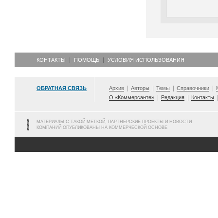
КОНТАКТЫ
ПОМОЩЬ
УСЛОВИЯ ИСПОЛЬЗОВАНИЯ
ОБРАТНАЯ СВЯЗЬ
Архив
Авторы
Темы
Справочники
О «Коммерсанте»
Редакция
Контакты
МАТЕРИАЛЫ С ТАКОЙ МЕТКОЙ, ПАРТНЕРСКИЕ ПРОЕКТЫ И НОВОСТИ
КОМПАНИЙ ОПУБЛИКОВАНЫ НА КОММЕРЧЕСКОЙ ОСНОВЕ