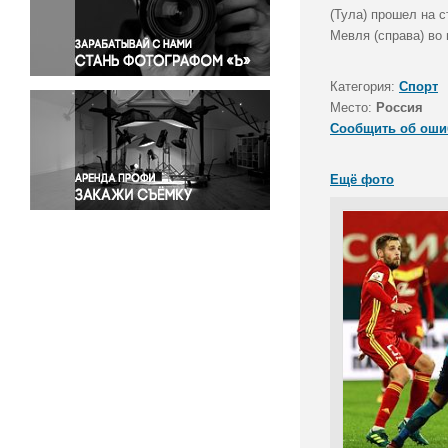
Правосудие
(Тула) прошел на с
Мевля (справа) во
Происшествия и конфликты
Религия
Категория:
Спорт
Светская жизнь
Место:
Россия
Спорт
Сообщить об оши
Экология
Экономика и бизнес
Ещё фото