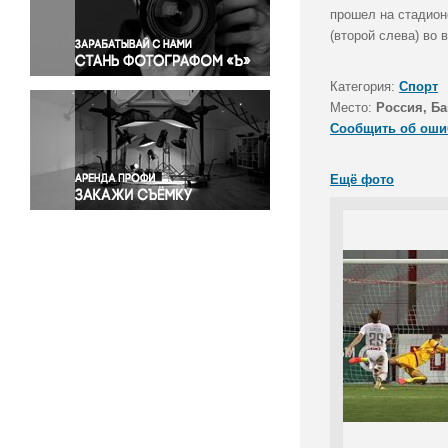
Правосудие
прошел на стадион
(второй слева) во 
Происшествия и конфликты
Религия
Категория:
Спорт
Светская жизнь
Место:
Россия, Ба
Спорт
Сообщить об оши
Экология
Экономика и бизнес
Ещё фото