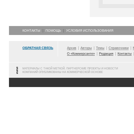
КОНТАКТЫ
ПОМОЩЬ
УСЛОВИЯ ИСПОЛЬЗОВАНИЯ
ОБРАТНАЯ СВЯЗЬ
Архив
Авторы
Темы
Справочники
О «Коммерсанте»
Редакция
Контакты
МАТЕРИАЛЫ С ТАКОЙ МЕТКОЙ, ПАРТНЕРСКИЕ ПРОЕКТЫ И НОВОСТИ
КОМПАНИЙ ОПУБЛИКОВАНЫ НА КОММЕРЧЕСКОЙ ОСНОВЕ