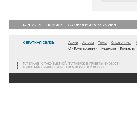
КОНТАКТЫ
ПОМОЩЬ
УСЛОВИЯ ИСПОЛЬЗОВАНИЯ
ОБРАТНАЯ СВЯЗЬ
Архив
Авторы
Темы
Справочники
О «Коммерсанте»
Редакция
Контакты
МАТЕРИАЛЫ С ТАКОЙ МЕТКОЙ, ПАРТНЕРСКИЕ ПРОЕКТЫ И НОВОСТИ
КОМПАНИЙ ОПУБЛИКОВАНЫ НА КОММЕРЧЕСКОЙ ОСНОВЕ