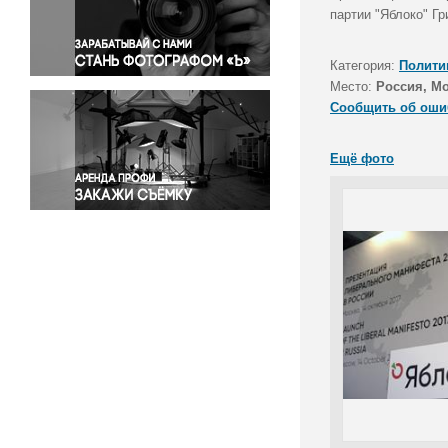
Правосудие
партии "Яблоко" Гр
Происшествия и конфликты
Религия
Категория:
Полити
Место:
Россия, М
Светская жизнь
Сообщить об оши
Спорт
Экология
Ещё фото
Экономика и бизнес