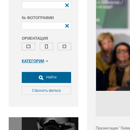
№ ФОТОГРАФИИ
ОРИЕНТАЦИЯ
КАТЕГОРИИ
Армия и ВПК
Досуг, туризм и отдых
Найти
Культура
Медицина
Сбросить фильтр
Наука
Образование
Общество
Окружающая среда
Политика
Презентация "Либе