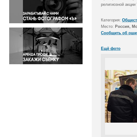
Правосудие
религиозной акции
Происшествия и конфликты
Религия
Категория:
Общест
Место:
Россия, М
Светская жизнь
Сообщить об оши
Спорт
Экология
Ещё фото
Экономика и бизнес