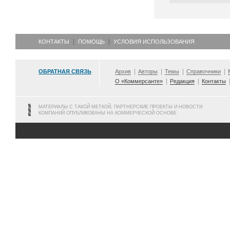
КОНТАКТЫ
ПОМОЩЬ
УСЛОВИЯ ИСПОЛЬЗОВАНИЯ
ОБРАТНАЯ СВЯЗЬ
Архив
Авторы
Темы
Справочники
О «Коммерсанте»
Редакция
Контакты
МАТЕРИАЛЫ С ТАКОЙ МЕТКОЙ, ПАРТНЕРСКИЕ ПРОЕКТЫ И НОВОСТИ
КОМПАНИЙ ОПУБЛИКОВАНЫ НА КОММЕРЧЕСКОЙ ОСНОВЕ