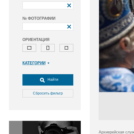
№ ФОТОГРАФИИ
ОРИЕНТАЦИЯ
КАТЕГОРИИ
Армия и ВПК
Досуг, туризм и отдых
Найти
Культура
Медицина
Сбросить фильтр
Наука
Образование
Общество
Окружающая среда
Политика
Архиерейская служ