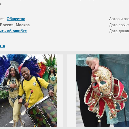
я.
рия:
Общество
Автор и аг
Россия, Москва
Дата собы
ить об ошибке
Дата доба
ото