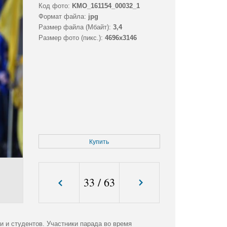
Код фото:
KMO_161154_00032_1
Формат файла:
jpg
Размер файла (Мбайт):
3,4
Размер фото (пикс.):
4696x3146
Купить
33
/
63
и студентов. Участники парада во время