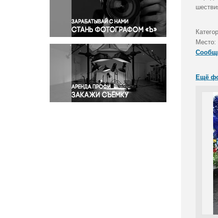
Правосудие
шестви
Происшествия и конфликты
Религия
Катего
Место:
Светская жизнь
Сообщ
Спорт
Экология
Ещё ф
Экономика и бизнес