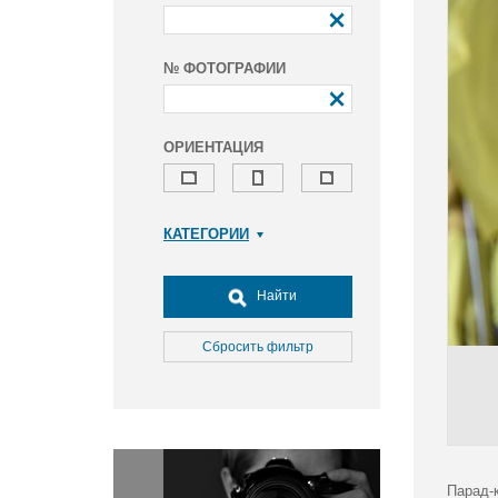
№ ФОТОГРАФИИ
ОРИЕНТАЦИЯ
КАТЕГОРИИ
Армия и ВПК
Досуг, туризм и отдых
Найти
Культура
Медицина
Сбросить фильтр
Наука
Образование
Общество
Окружающая среда
Политика
Парад-