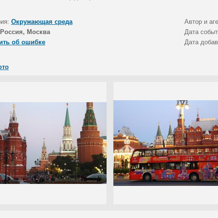
рия:
Окружающая среда
Автор и аг
Россия, Москва
Дата собы
ить об ошибке
Дата доба
ото