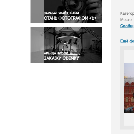
Правосудие
Происшествия и конфликты
Катего
Религия
Место:
Сообщ
Светская жизнь
Спорт
Ещё ф
Экология
Экономика и бизнес