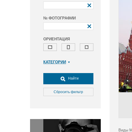
№ ФОТОГРАФИИ
ОРИЕНТАЦИЯ
КАТЕГОРИИ
Армия и ВПК
Досуг, туризм и отдых
Найти
Культура
Медицина
Сбросить фильтр
Наука
Образование
Общество
Окружающая среда
Политика
Виды М