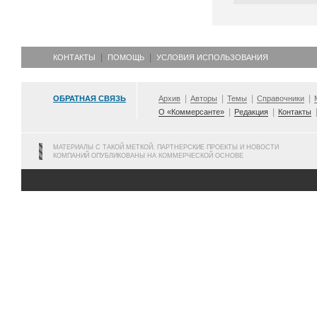
КОНТАКТЫ
ПОМОЩЬ
УСЛОВИЯ ИСПОЛЬЗОВАНИЯ
ОБРАТНАЯ СВЯЗЬ
Архив
Авторы
Темы
Справочники
О «Коммерсанте»
Редакция
Контакты
МАТЕРИАЛЫ С ТАКОЙ МЕТКОЙ, ПАРТНЕРСКИЕ ПРОЕКТЫ И НОВОСТИ
КОМПАНИЙ ОПУБЛИКОВАНЫ НА КОММЕРЧЕСКОЙ ОСНОВЕ