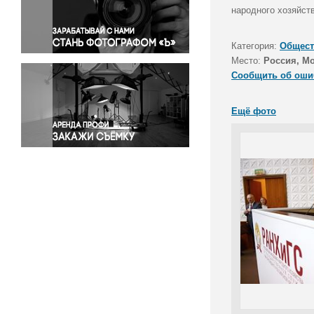
Правосудие
народного хозяйст
Происшествия и конфликты
Религия
Категория:
Общест
Место:
Россия, М
Светская жизнь
Сообщить об оши
Спорт
Экология
Ещё фото
Экономика и бизнес