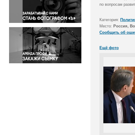
Правосудие
по вопросам развит
Происшествия и конфликты
Религия
Категория:
Полити
Место:
Россия, В
Светская жизнь
Сообщить об оши
Спорт
Экология
Ещё фото
Экономика и бизнес