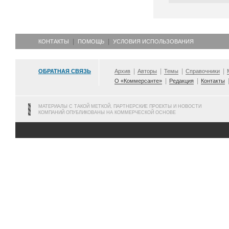
КОНТАКТЫ
ПОМОЩЬ
УСЛОВИЯ ИСПОЛЬЗОВАНИЯ
ОБРАТНАЯ СВЯЗЬ
Архив
Авторы
Темы
Справочники
О «Коммерсанте»
Редакция
Контакты
МАТЕРИАЛЫ С ТАКОЙ МЕТКОЙ, ПАРТНЕРСКИЕ ПРОЕКТЫ И НОВОСТИ
КОМПАНИЙ ОПУБЛИКОВАНЫ НА КОММЕРЧЕСКОЙ ОСНОВЕ