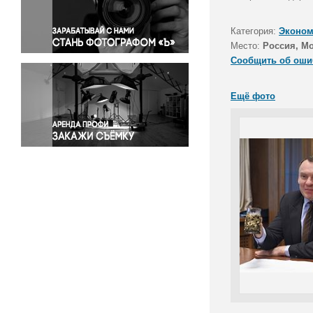
Правосудие
Происшествия и конфликты
Категория:
Эконом
Религия
Место:
Россия, М
Сообщить об оши
Светская жизнь
Спорт
Ещё фото
Экология
Экономика и бизнес