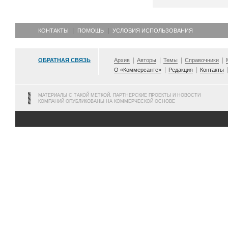
КОНТАКТЫ
ПОМОЩЬ
УСЛОВИЯ ИСПОЛЬЗОВАНИЯ
ОБРАТНАЯ СВЯЗЬ
Архив
Авторы
Темы
Справочники
О «Коммерсанте»
Редакция
Контакты
МАТЕРИАЛЫ С ТАКОЙ МЕТКОЙ, ПАРТНЕРСКИЕ ПРОЕКТЫ И НОВОСТИ
КОМПАНИЙ ОПУБЛИКОВАНЫ НА КОММЕРЧЕСКОЙ ОСНОВЕ