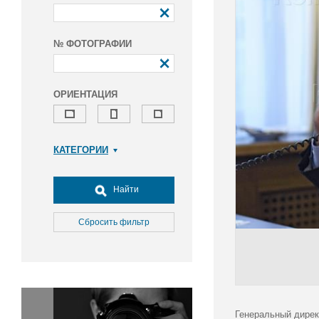
№ ФОТОГРАФИИ
ОРИЕНТАЦИЯ
КАТЕГОРИИ
Армия и ВПК
Досуг, туризм и отдых
Найти
Культура
Медицина
Сбросить фильтр
Наука
Образование
Общество
Окружающая среда
Политика
Генеральный дирек