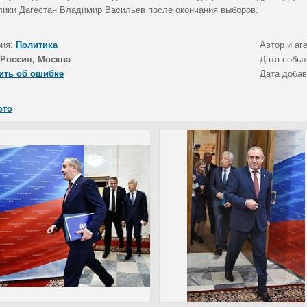
лики Дагестан Владимир Васильев после окончания выборов.
рия:
Политика
Автор и аг
Россия, Москва
Дата собы
ить об ошибке
Дата доба
ото