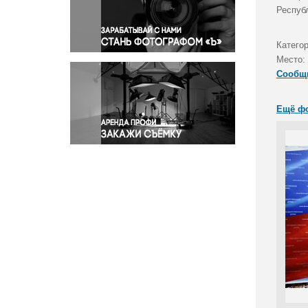
Правосудие
Респуб
Происшествия и конфликты
Религия
Катего
Место:
Светская жизнь
Сообщ
Спорт
Экология
Ещё ф
Экономика и бизнес