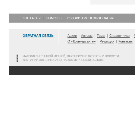
КОНТАКТЫ
ПОМОЩЬ
УСЛОВИЯ ИСПОЛЬЗОВАНИЯ
ОБРАТНАЯ СВЯЗЬ
Архив
Авторы
Темы
Справочники
О «Коммерсанте»
Редакция
Контакты
МАТЕРИАЛЫ С ТАКОЙ МЕТКОЙ, ПАРТНЕРСКИЕ ПРОЕКТЫ И НОВОСТИ
КОМПАНИЙ ОПУБЛИКОВАНЫ НА КОММЕРЧЕСКОЙ ОСНОВЕ