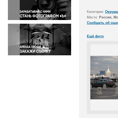
Правосудие
Происшествия и конфликты
Категория:
Окружа
Религия
Место:
Россия, М
Сообщить об оши
Светская жизнь
Спорт
Ещё фото
Экология
Экономика и бизнес