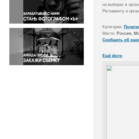
Правосудие
на выборах в орга
Регламенту и орга
Происшествия и конфликты
Религия
Категория:
Полити
Светская жизнь
Место:
Россия, М
Спорт
Сообщить об оши
Экология
Экономика и бизнес
Ещё фото