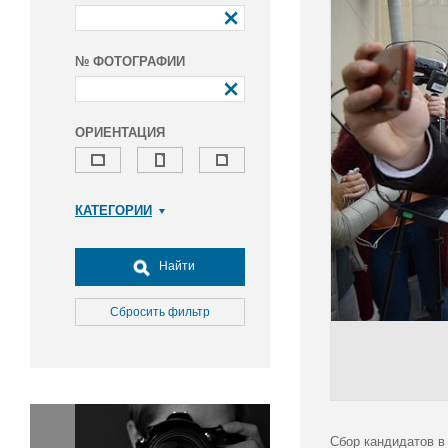
№ ФОТОГРАФИИ
ОРИЕНТАЦИЯ
КАТЕГОРИИ
Армия и ВПК
Досуг, туризм и отдых
Найти
Культура
Медицина
Сбросить фильтр
Наука
Образование
Общество
Окружающая среда
Политика
Сбор кандидатов в