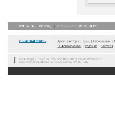
КОНТАКТЫ
ПОМОЩЬ
УСЛОВИЯ ИСПОЛЬЗОВАНИЯ
ОБРАТНАЯ СВЯЗЬ
Архив
Авторы
Темы
Справочники
О «Коммерсанте»
Редакция
Контакты
МАТЕРИАЛЫ С ТАКОЙ МЕТКОЙ, ПАРТНЕРСКИЕ ПРОЕКТЫ И НОВОСТИ
КОМПАНИЙ ОПУБЛИКОВАНЫ НА КОММЕРЧЕСКОЙ ОСНОВЕ