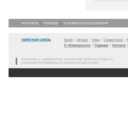
КОНТАКТЫ
ПОМОЩЬ
УСЛОВИЯ ИСПОЛЬЗОВАНИЯ
ОБРАТНАЯ СВЯЗЬ
Архив
Авторы
Темы
Справочники
О «Коммерсанте»
Редакция
Контакты
МАТЕРИАЛЫ С ТАКОЙ МЕТКОЙ, ПАРТНЕРСКИЕ ПРОЕКТЫ И НОВОСТИ
КОМПАНИЙ ОПУБЛИКОВАНЫ НА КОММЕРЧЕСКОЙ ОСНОВЕ