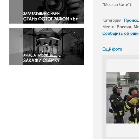
Правосудие
"Москва-Сити").
Происшествия и конфликты
Религия
Категория:
Происш
Место:
Россия, М
Светская жизнь
Сообщить об оши
Спорт
Экология
Ещё фото
Экономика и бизнес