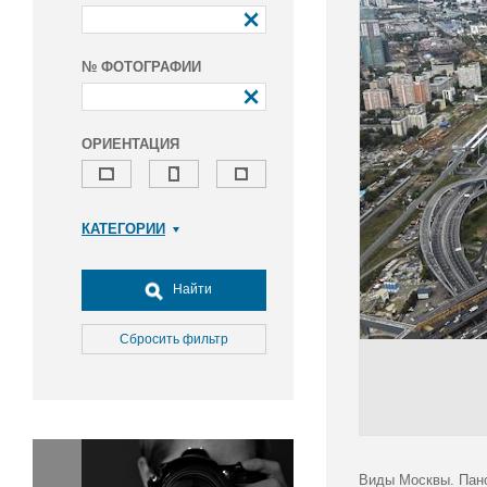
№ ФОТОГРАФИИ
ОРИЕНТАЦИЯ
КАТЕГОРИИ
Армия и ВПК
Досуг, туризм и отдых
Найти
Культура
Медицина
Сбросить фильтр
Наука
Образование
Общество
Окружающая среда
Политика
Виды Москвы. Пано