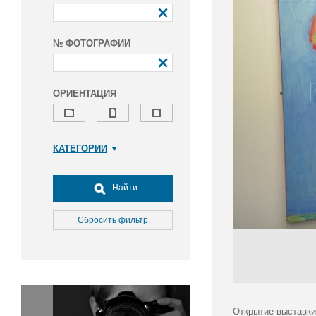
№ ФОТОГРАФИИ
ОРИЕНТАЦИЯ
КАТЕГОРИИ
Армия и ВПК
Досуг, туризм и отдых
Найти
Культура
Медицина
Сбросить фильтр
Наука
Образование
Общество
Окружающая среда
Политика
Открытие выставки