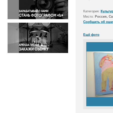
Правосудие
Происшествия и конфликты
Категория:
Культу
Религия
Место:
Россия, Са
Сообщить об оши
Светская жизнь
Спорт
Ещё фото
Экология
Экономика и бизнес