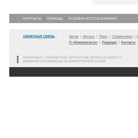
КОНТАКТЫ
ПОМОЩЬ
УСЛОВИЯ ИСПОЛЬЗОВАНИЯ
ОБРАТНАЯ СВЯЗЬ
Архив
Авторы
Темы
Справочники
О «Коммерсанте»
Редакция
Контакты
МАТЕРИАЛЫ С ТАКОЙ МЕТКОЙ, ПАРТНЕРСКИЕ ПРОЕКТЫ И НОВОСТИ
КОМПАНИЙ ОПУБЛИКОВАНЫ НА КОММЕРЧЕСКОЙ ОСНОВЕ