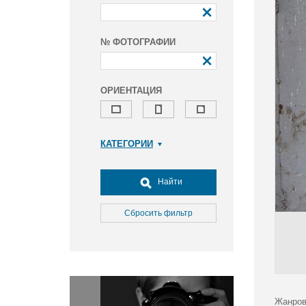
№ ФОТОГРАФИИ
ОРИЕНТАЦИЯ
КАТЕГОРИИ
Армия и ВПК
Досуг, туризм и отдых
Найти
Культура
Медицина
Сбросить фильтр
Наука
Образование
Общество
Окружающая среда
Политика
Жанров