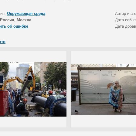
рия:
Окружающая среда
Автор и аг
Россия, Москва
Дата собы
ить об ошибке
Дата доба
ото