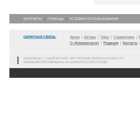
КОНТАКТЫ
ПОМОЩЬ
УСЛОВИЯ ИСПОЛЬЗОВАНИЯ
ОБРАТНАЯ СВЯЗЬ
Архив
Авторы
Темы
Справочники
О «Коммерсанте»
Редакция
Контакты
МАТЕРИАЛЫ С ТАКОЙ МЕТКОЙ, ПАРТНЕРСКИЕ ПРОЕКТЫ И НОВОСТИ
КОМПАНИЙ ОПУБЛИКОВАНЫ НА КОММЕРЧЕСКОЙ ОСНОВЕ