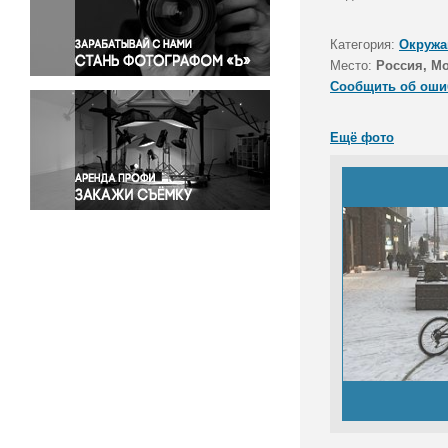
Правосудие
Происшествия и конфликты
Категория:
Окружа
Религия
Место:
Россия, М
Сообщить об оши
Светская жизнь
Спорт
Ещё фото
Экология
Экономика и бизнес