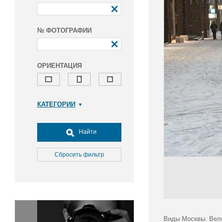
№ ФОТОГРАФИИ
ОРИЕНТАЦИЯ
КАТЕГОРИИ
Армия и ВПК
Досуг, туризм и отдых
Найти
Культура
Медицина
Сбросить фильтр
Наука
Образование
Общество
Окружающая среда
Политика
Виды Москвы. Вело