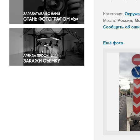
Правосудие
Происшествия и конфликты
Категория:
Окружа
Религия
Место:
Россия, М
Сообщить об оши
Светская жизнь
Спорт
Ещё фото
Экология
Экономика и бизнес