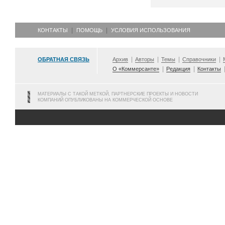
КОНТАКТЫ
ПОМОЩЬ
УСЛОВИЯ ИСПОЛЬЗОВАНИЯ
ОБРАТНАЯ СВЯЗЬ
Архив
Авторы
Темы
Справочники
О «Коммерсанте»
Редакция
Контакты
МАТЕРИАЛЫ С ТАКОЙ МЕТКОЙ, ПАРТНЕРСКИЕ ПРОЕКТЫ И НОВОСТИ
КОМПАНИЙ ОПУБЛИКОВАНЫ НА КОММЕРЧЕСКОЙ ОСНОВЕ