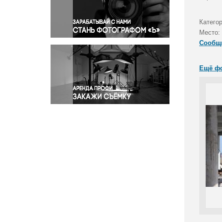
Правосудие
Происшествия и конфликты
Катего
Религия
Место:
Сообщ
Светская жизнь
Спорт
Ещё ф
Экология
Экономика и бизнес