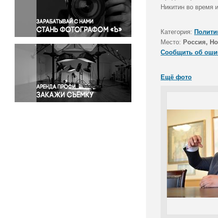
Правосудие
Никитин во время 
Происшествия и конфликты
Религия
Категория:
Полити
Место:
Россия, Но
Светская жизнь
Сообщить об оши
Спорт
Экология
Ещё фото
Экономика и бизнес