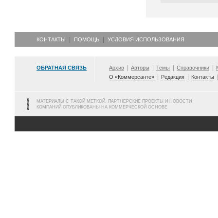
КОНТАКТЫ
ПОМОЩЬ
УСЛОВИЯ ИСПОЛЬЗОВАНИЯ
ОБРАТНАЯ СВЯЗЬ
Архив
Авторы
Темы
Справочники
О «Коммерсанте»
Редакция
Контакты
МАТЕРИАЛЫ С ТАКОЙ МЕТКОЙ, ПАРТНЕРСКИЕ ПРОЕКТЫ И НОВОСТИ
КОМПАНИЙ ОПУБЛИКОВАНЫ НА КОММЕРЧЕСКОЙ ОСНОВЕ