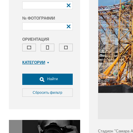
№ ФОТОГРАФИИ
ОРИЕНТАЦИЯ
КАТЕГОРИИ
Армия и ВПК
Досуг, туризм и отдых
Найти
Культура
Медицина
Сбросить фильтр
Наука
Образование
Общество
Окружающая среда
Политика
Стадион "Самара А