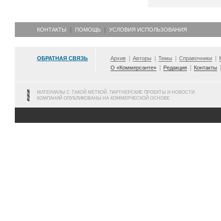
КОНТАКТЫ
ПОМОЩЬ
УСЛОВИЯ ИСПОЛЬЗОВАНИЯ
ОБРАТНАЯ СВЯЗЬ
Архив
Авторы
Темы
Справочники
О «Коммерсанте»
Редакция
Контакты
МАТЕРИАЛЫ С ТАКОЙ МЕТКОЙ, ПАРТНЕРСКИЕ ПРОЕКТЫ И НОВОСТИ
КОМПАНИЙ ОПУБЛИКОВАНЫ НА КОММЕРЧЕСКОЙ ОСНОВЕ