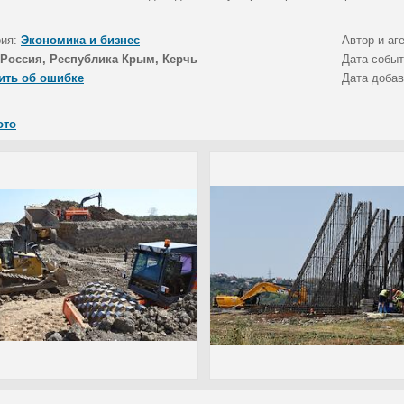
рия:
Экономика и бизнес
Автор и аг
Россия, Республика Крым, Керчь
Дата собы
ить об ошибке
Дата доба
ото