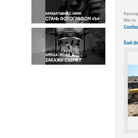
Правосудие
Происшествия и конфликты
Катего
Религия
Место:
Сообщ
Светская жизнь
Спорт
Ещё ф
Экология
Экономика и бизнес