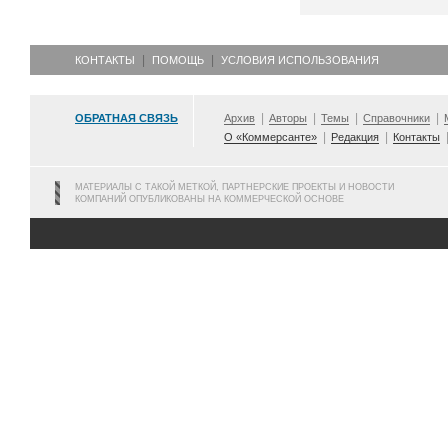
КОНТАКТЫ
ПОМОЩЬ
УСЛОВИЯ ИСПОЛЬЗОВАНИЯ
ОБРАТНАЯ СВЯЗЬ
Архив
Авторы
Темы
Справочники
О «Коммерсанте»
Редакция
Контакты
МАТЕРИАЛЫ С ТАКОЙ МЕТКОЙ, ПАРТНЕРСКИЕ ПРОЕКТЫ И НОВОСТИ
КОМПАНИЙ ОПУБЛИКОВАНЫ НА КОММЕРЧЕСКОЙ ОСНОВЕ