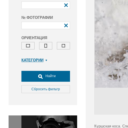
№ ФОТОГРАФИИ
ОРИЕНТАЦИЯ
КАТЕГОРИИ
Армия и ВПК
Досуг, туризм и отдых
Найти
Культура
Медицина
Сбросить фильтр
Наука
Образование
Общество
Окружающая среда
Политика
Куршская коса. Сп