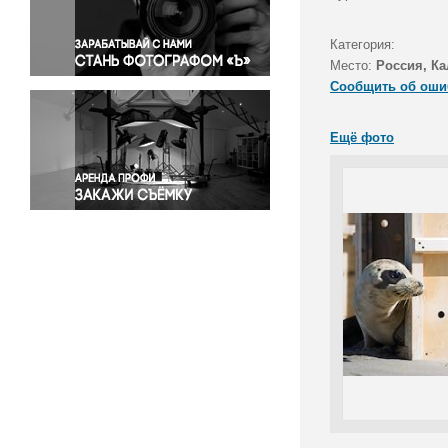
Правосудие
Происшествия и конфликты
Категория:
Религия
Место:
Россия, Ка
Сообщить об оши
Светская жизнь
Спорт
Ещё фото
Экология
Экономика и бизнес