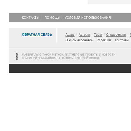
КОНТАКТЫ
ПОМОЩЬ
УСЛОВИЯ ИСПОЛЬЗОВАНИЯ
ОБРАТНАЯ СВЯЗЬ
Архив
Авторы
Темы
Справочники
О «Коммерсанте»
Редакция
Контакты
МАТЕРИАЛЫ С ТАКОЙ МЕТКОЙ, ПАРТНЕРСКИЕ ПРОЕКТЫ И НОВОСТИ
КОМПАНИЙ ОПУБЛИКОВАНЫ НА КОММЕРЧЕСКОЙ ОСНОВЕ