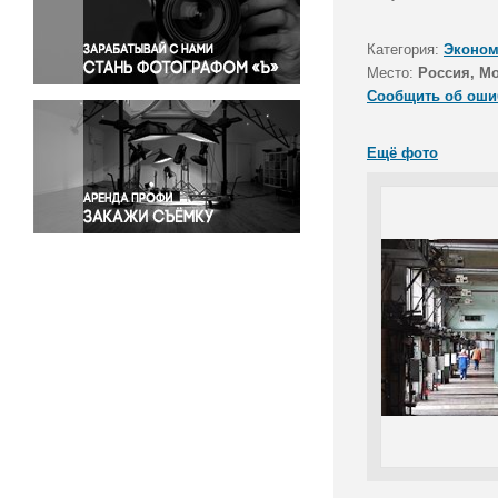
Правосудие
Происшествия и конфликты
Категория:
Эконом
Религия
Место:
Россия, М
Сообщить об оши
Светская жизнь
Спорт
Ещё фото
Экология
Экономика и бизнес