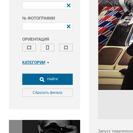
№ ФОТОГРАФИИ
ОРИЕНТАЦИЯ
КАТЕГОРИИ
Армия и ВПК
Досуг, туризм и отдых
Найти
Культура
Медицина
Сбросить фильтр
Наука
Образование
Общество
Окружающая среда
Политика
Запуск тематическ